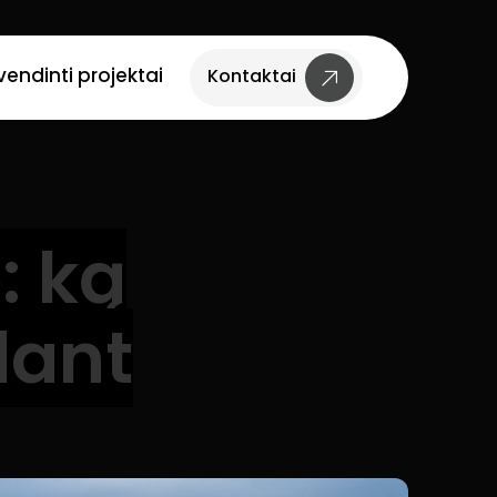
vendinti projektai
Kontaktai
: ką
dant