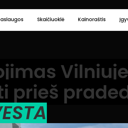
Paslaugos
Skaičiuoklė
Kainoraštis
Įgy
ojimas Vilniuje
ti prieš prade
VESTA