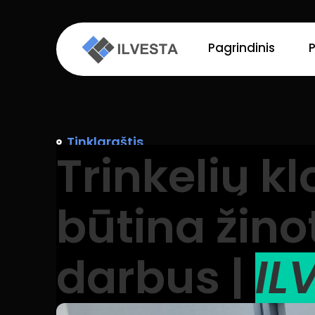
Pagrindinis
Tinklaraštis
Trinkelių kl
būtina žino
darbus |
IL